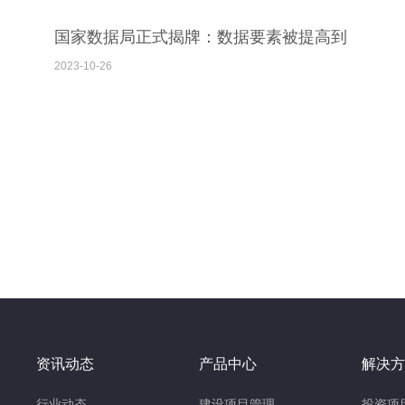
国家数据局正式揭牌：数据要素被提高到
前所未有的高度
2023-10-26
资讯动态
产品中心
解决方
行业动态
建设项目管理
投资项